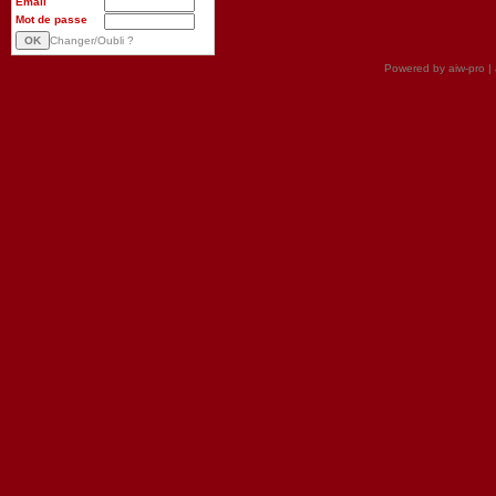
Email
Mot de passe
Changer/Oubli ?
Powered by aiw-pro
|