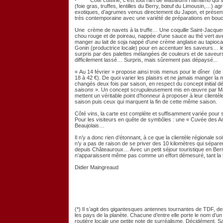
- Côté cuisine, c’est tout l’art de Masafumi Hamamo qui s’e
(foie gras, truffes, lentilles du Berry, bœuf du Limousin,…) a
exotiques, d’agrumes venus directement du Japon, et présent
très contemporaine avec une variété de préparations en bou
Une crème de navets à la truffe… Une coquille Saint-Jacque
chou rouge et de poireau, nappée d’une sauce au thé vert ave
manger au lait de soja nappé d'une crème anglaise au tapioca, 
Gonin (productrice locale) pour en accentuer les saveurs… le
surpris par des palettes mélangées de couleurs et de saveurs
difficilement lassé… Surpris, mais sûrement pas dépaysé...
« Au 14 février » propose ainsi trois menus pour le dîner (de 3
18 à 42 €). De quoi varier les plaisirs et ne jamais manger 
changés deux fois par saison, en respect du concept initial
saisons
». Un concept scrupuleusement mis en œuvre par Ma
mettent un véritable point d’honneur à proposer à leur clientèl
saison puis ceux qui marquent la fin de cette même saison.
Côté vins, la carte est complète et suffisamment variée pour sa
Pour les visiteurs en quête de symbôles : une « Cuvée des A
Beaujolais…
Il n’y a donc rien d’étonnant, à ce que la clientèle régionale soit
n’y a pas de raison de se priver des 10 kilomètres qui séparen
depuis Châteauroux… Avec un petit séjour touristique en Berry
n’apparaissent même pas comme un effort démesuré, tant la ta
Didier Maingreaud
(*) Il s’agit des gigantesques antennes tournantes de TDF, de
les pays de la planète. Chacune d’entre elle porte le nom d’un 
routière locale une petite note de surréalisme. Décidément, S