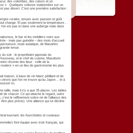
 azur, des colombes, des cœurs et un
eux ». Quelques voitures stationnées sur un
’est pas désert. C’est une première satisfaction :
uberges rurales, tenues avec passion et goût
 tout change. Et pas seulement la température…
e l’on est pas ici dans une auberge mais dans
haleureux, le bar et les mobiliers noirs aux
utrée - mais pas guindée – des mots d’accueil
 respectueuse, toute asiatique, de Masahiro
 grande tenue.
 soir : le propriétaire japonais du
 Rousseau, et le chef de cuisine, Masafumi
oire récente des lieux : celle de la
« routiers » en un lieu de gastronomie les plus
l maison, à base de vin blanc pétillant et de
itron) que l’on ne trouve qu’au Japon… et à
ousser ici.
ne taille, mais il n’y a que 35 places. Les tables
té de chacun. Ce qui attache le regard, outre
c’est le raffinement sobre né de l’alliance des
être plus précis). Une alliance qui se décline
tral tournant. les fourchettes et couteaux
melier) font équipe avec trois français, qui