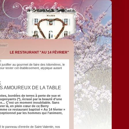
vrier"
LE RESTAURANT "AU 14 FÉVRIER"
!
justifier au gourmet de faire des kilomètres, le
ur tester cet établissement, atypique autant
:
S AMOUREUX DE LA TABLE
roites, bordées de terres à perte de vue et
ougeoyants (*), écrasé par la beauté d’une
ude… C’est un moment inoubliable. Sans
urer là, en plein cœur de ce Berry
mme ce restaurant baptisé « Au 14 février »
ceptionnel par les hommes qui l’animent,
 le panneau d’entrée de Saint-Valentin, nos