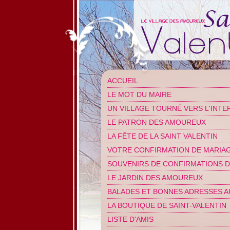
ACCUEIL
LE MOT DU MAIRE
UN VILLAGE TOURNÉ VERS L'INTE
LE PATRON DES AMOUREUX
LA FÊTE DE LA SAINT VALENTIN
VOTRE CONFIRMATION DE MARIA
SOUVENIRS DE CONFIRMATIONS D
LE JARDIN DES AMOUREUX
BALADES ET BONNES ADRESSES A
LA BOUTIQUE DE SAINT-VALENTIN
LISTE D'AMIS