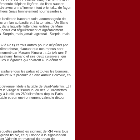
xprime en une cuisine française de tradition
grémentée d’épices légères, de fines sauces
ée avec un raffinement tout oriental… de façon
chées (mais honnêtement nourrissantes).
s lardée de bacon et sole, accompagnée de
c un flan au basilic et à la tomate… Un Blanc
dans laquelle flottent les lentilles de Mme
 palais est régulièrement et agréablement
. Surpris, mais jamais agressé.. Surpris, mais
2 à 62 €) et trois autres pour le déjeûner (de
la même chose, d’autant que ces menus sont
 dénommé par Masami Kimura : «
La joie des 8
safumi Hamano et ses deux cuisiniers, qui
e les «
légumes qui colorent
» un début de
tisfaire tous les palais et toutes les bourses.
moureux » produite à Saint-Amour-Bellevue, en
 devenue fidèle à la table de Saint-Valentin. Et il
t le village d’Issoudun, ou des 25 kilomètres
 à la clé, les 260 kilomètres depuis Paris
ble et son environnement valent le détour.
squelles partent les signaux de RFI vers tous
grand fleuve, ce qui donne à la signalisation
aint-Valentin est marqué du sceau de