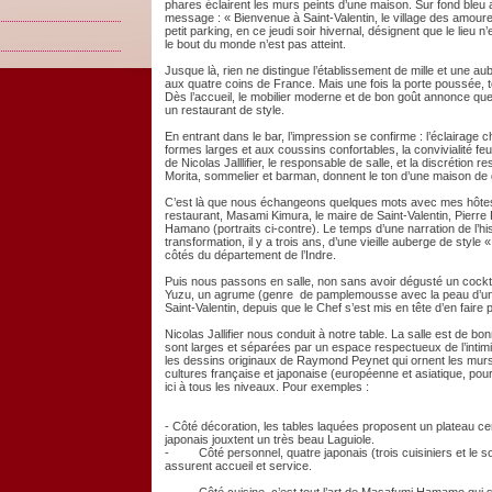
phares éclairent les murs peints d’une maison. Sur fond bleu
message : « Bienvenue à Saint-Valentin, le village des amour
petit parking, en ce jeudi soir hivernal, désignent que le lieu n
le bout du monde n’est pas atteint.
Jusque là, rien ne distingue l’établissement de mille et une a
aux quatre coins de France. Mais une fois la porte poussée,
Dès l’accueil, le mobilier moderne et de bon goût annonce qu
un restaurant de style.
En entrant dans le bar, l’impression se confirme : l’éclairage c
formes larges et aux coussins confortables, la convivialité fe
de Nicolas Jalllifier, le responsable de salle, et la discrétion
Morita, sommelier et barman, donnent le ton d’une maison de
C’est là que nous échangeons quelques mots avec mes hôtes du
restaurant, Masami Kimura, le maire de Saint-Valentin, Pierre
Hamano (portraits ci-contre). Le temps d’une narration de l’hist
transformation, il y a trois ans, d’une vieille auberge de style 
côtés du département de l’Indre.
Puis nous passons en salle, non sans avoir dégusté un cocktai
Yuzu, un agrume (genre de pamplemousse avec la peau d’un c
Saint-Valentin, depuis que le Chef s’est mis en tête d’en faire p
Nicolas Jallifier nous conduit à notre table. La salle est de bon
sont larges et séparées par un espace respectueux de l’intimi
les dessins originaux de Raymond Peynet qui ornent les murs, 
cultures française et japonaise (européenne et asiatique, pour 
ici à tous les niveaux. Pour exemples :
- Côté décoration, les tables laquées proposent un plateau cen
japonais jouxtent un très beau Laguiole.
- Côté personnel, quatre japonais (trois cuisiniers et le som
assurent accueil et service.