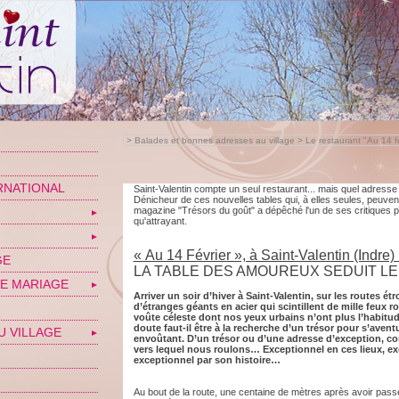
>
Balades et bonnes adresses au village
>
Le restaurant "Au 14 fé
RNATIONAL
Saint-Valentin compte un seul restaurant... mais quel adresse 
Dénicheur de ces nouvelles tables qui, à elles seules, peuvent 
magazine "Trésors du goût" a dépêché l'un de ses critiques po
▼
qu'attrayant.
▼
« Au 14 Février », à Saint-Valentin (Indre) 
GE
LA TABLE DES AMOUREUX SEDUIT LE
E MARIAGE
▼
Arriver un soir d’hiver à Saint-Valentin, sur les routes ét
d’étranges géants en acier qui scintillent de mille feux r
voûte céleste dont nos yeux urbains n’ont plus l’habit
doute faut-il être à la recherche d’un trésor pour s’avent
U VILLAGE
▼
envoûtant. D’un trésor ou d’une adresse d’exception, co
vers lequel nous roulons… Exceptionnel en ces lieux, ex
exceptionnel par son histoire…
Au bout de la route, une centaine de mètres après avoir passé