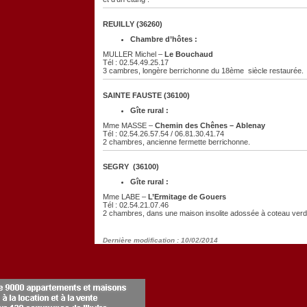
REUILLY (36260)
Chambre d’hôtes :
MULLER Michel –
Le Bouchaud
Tél : 02.54.49.25.17
3 cambres, longère berrichonne du 18ème siècle restaurée.
SAINTE FAUSTE (36100)
Gîte rural :
Mme MASSE –
Chemin des Chênes – Ablenay
Tél : 02.54.26.57.54 / 06.81.30.41.74
2 chambres, ancienne fermette berrichonne.
SEGRY (36100)
Gîte rural :
Mme LABE –
L’Ermitage de Gouers
Tél : 02.54.21.07.46
2 chambres, dans une maison insolite adossée à coteau verdoy
Dernière modification : 10/02/2014