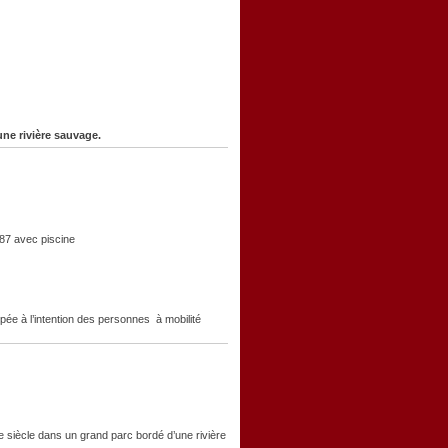
une rivière sauvage.
87 avec piscine
e à l’intention des personnes à mobilité
 siècle dans un grand parc bordé d’une rivière