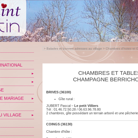
>
Balades et bonnes adresses au village
>
Chambres d'hotes et G
RNATIONAL
CHAMBRES ET TABLE
▼
CHAMPAGNE BERRICHON
▼
GE
BRIVES (36100)
E MARIAGE
▼
Gîte rural :
JUBERT Pascal –
Le petit Villiers
Tél : 01.46.72.50.28 / 06.63.96.78.80
2 chambres, gîte possédant un terrain arboré et une pêcherie
U VILLAGE
▼
COINGS (36130)
Chambre d'hôte :