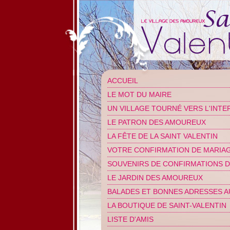
ACCUEIL
LE MOT DU MAIRE
UN VILLAGE TOURNÉ VERS L'INTE
LE PATRON DES AMOUREUX
LA FÊTE DE LA SAINT VALENTIN
VOTRE CONFIRMATION DE MARIA
SOUVENIRS DE CONFIRMATIONS D
LE JARDIN DES AMOUREUX
BALADES ET BONNES ADRESSES A
LA BOUTIQUE DE SAINT-VALENTIN
LISTE D'AMIS