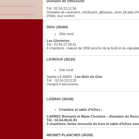
Domaine de Villecourte
Tél : 02.54.22.12.56
Domaine de caractère, verdoyant, giboyeux, avec joli plan d’
d’hôte, tout confort.
DIOU (36260)
Gîte rural :
Les Gloriettes
Tél : 02.54.27.58.61
4 chambres, maison de 1830 proche de la forêt et du vignoble 
LEVROUX (36110)
Gite rural
Sophie LE BARS -
Les Noix du Gite
Tél. : 02.54.2213.20
Jusqu'à 6 personnes.
LIZERAY (36100)
Chambre et table d’hôtes :
CARREZ Bertrand et Marie Christine –
Domaine du Ronz
Tél : 02.54.49.41.93
3 chambres, ferme entourée de bois et table d’hôtes ave
MEUNET-PLANCHES (36100)