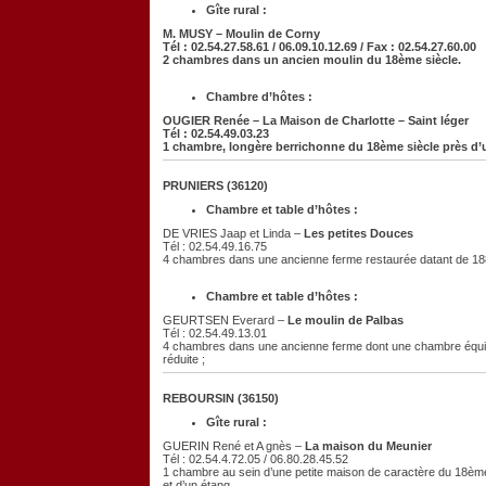
Gîte rural :
M. MUSY – Moulin de Corny
Tél : 02.54.27.58.61 / 06.09.10.12.69 / Fax : 02.54.27.60.00
2 chambres dans un ancien moulin du 18ème siècle.
Chambre d’hôtes :
OUGIER Renée –
La Maison de Charlotte
– Saint léger
Tél : 02.54.49.03.23
1 chambre, longère berrichonne du 18ème siècle près d’
PRUNIERS (36120)
Chambre et table d’hôtes :
DE VRIES Jaap et Linda –
Les petites Douces
Tél : 02.54.49.16.75
4 chambres dans une ancienne ferme restaurée datant de 18
Chambre et table d’hôtes :
GEURTSEN Everard –
Le moulin de Palbas
Tél : 02.54.49.13.01
4 chambres dans une ancienne ferme dont une chambre équipé
réduite ;
REBOURSIN (36150)
Gîte rural :
GUERIN René et A gnès –
La maison du Meunier
Tél : 02.54.4.72.05 / 06.80.28.45.52
1 chambre au sein d’une petite maison de caractère du 18ème
et d’un étang .