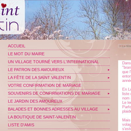
ACCUEIL
>
La fêt
LE MOT DU MAIRE
UN VILLAGE TOURNÉ VERS L'INTERNATIONAL
Dans 
"bran
LE PATRON DES AMOUREUX
▼
que l
entor
LA FÊTE DE LA SAINT VALENTIN
▼
anné
VOTRE CONFIRMATION DE MARIAGE
En Lo
SOUVENIRS DE CONFIRMATIONS DE MARIAGE
liste
▼
nom 
LE JARDIN DES AMOUREUX
Le le
Parfo
BALADES ET BONNES ADRESSES AU VILLAGE
▼
plaid
LA BOUTIQUE DE SAINT-VALENTIN
Mais 
vola
LISTE D'AMIS
s'est