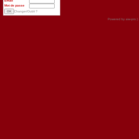
Email
Mot de passe
Changer/Oubli ?
Powered by aiw-pro
|