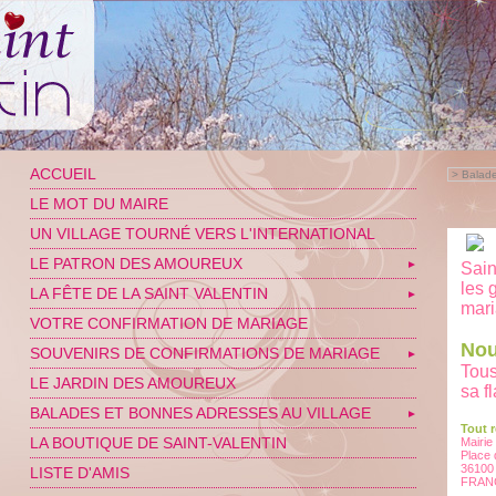
ACCUEIL
>
Balade
LE MOT DU MAIRE
UN VILLAGE TOURNÉ VERS L'INTERNATIONAL
LE PATRON DES AMOUREUX
▼
Sain
les 
LA FÊTE DE LA SAINT VALENTIN
▼
mari
VOTRE CONFIRMATION DE MARIAGE
Nou
SOUVENIRS DE CONFIRMATIONS DE MARIAGE
▼
Tous
LE JARDIN DES AMOUREUX
sa f
BALADES ET BONNES ADRESSES AU VILLAGE
▼
Tout 
LA BOUTIQUE DE SAINT-VALENTIN
Mairie
Place 
36100
LISTE D'AMIS
FRAN