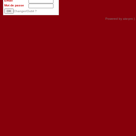
Email
Mot de passe
Changer/Oubli ?
Powered by aiw-pro
|