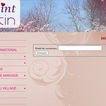
RÉI
Email de connexion :
RNATIONAL
▼
▼
GE
E MARIAGE
▼
U VILLAGE
▼